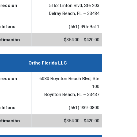
irección
5162 Linton Blvd, Ste 203
Delray Beach, FL – 33484
eléfono
(561) 495-9511
stimación
$354.00 - $420.00
Ortho Florida LLC
irección
6080 Boynton Beach Blvd, Ste
100
Boynton Beach, FL – 33437
eléfono
(561) 939-0800
stimación
$354.00 - $420.00