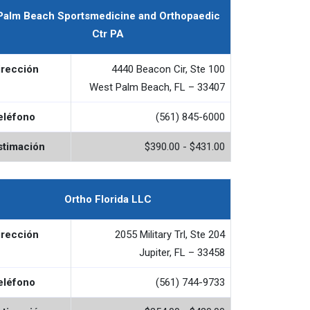
Palm Beach Sportsmedicine and Orthopaedic
Ctr PA
irección
4440 Beacon Cir, Ste 100
West Palm Beach, FL – 33407
eléfono
(561) 845-6000
stimación
$390.00 - $431.00
Ortho Florida LLC
irección
2055 Military Trl, Ste 204
Jupiter, FL – 33458
eléfono
(561) 744-9733