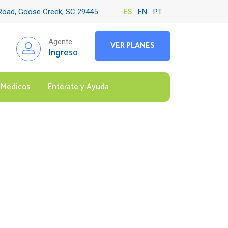
 Road, Goose Creek, SC 29445
ES
|
EN
|
PT
Agente
VER PLANES
Ingreso
 Médicos
Entérate y Ayuda