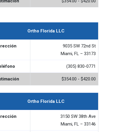
stimación
$354.00 - $420.00
Ortho Florida LLC
irección
9035 SW 72nd St
Miami, FL – 33173
eléfono
(305) 830-0771
stimación
$354.00 - $420.00
Ortho Florida LLC
irección
3150 SW 38th Ave
Miami, FL – 33146