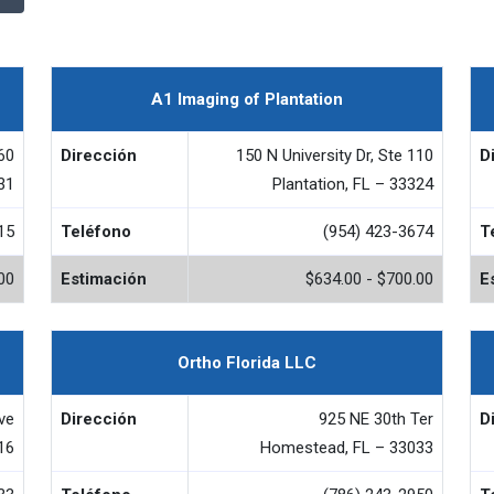
A1 Imaging of Plantation
60
Dirección
150 N University Dr, Ste 110
D
31
Plantation, FL – 33324
15
Teléfono
(954) 423-3674
T
00
Estimación
$634.00 - $700.00
E
Ortho Florida LLC
ve
Dirección
925 NE 30th Ter
D
16
Homestead, FL – 33033