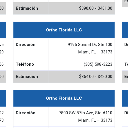
E
00
Estimación
$390.00 - $431.00
Ortho Florida LLC
ve
Dirección
9195 Sunset Dr, Ste 100
D
29
Miami, FL – 33173
06
Teléfono
(305) 598-3223
T
00
Estimación
$354.00 - $420.00
E
Ortho Florida LLC
02
Dirección
7800 SW 87th Ave, Ste A110
D
73
Miami, FL – 33173