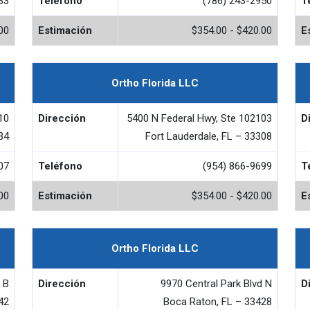
33
Teléfono
(786) 243-2950
T
00
Estimación
$354.00 - $420.00
E
Ortho Florida LLC
10
Dirección
5400 N Federal Hwy, Ste 102103
D
34
Fort Lauderdale, FL – 33308
07
Teléfono
(954) 866-9699
T
00
Estimación
$354.00 - $420.00
E
Ortho Florida LLC
 B
Dirección
9970 Central Park Blvd N
D
42
Boca Raton, FL – 33428