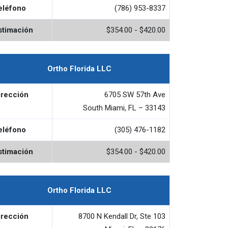
eléfono
(786) 953-8337
stimación
$354.00 - $420.00
Ortho Florida LLC
irección
6705 SW 57th Ave
South Miami, FL – 33143
eléfono
(305) 476-1182
stimación
$354.00 - $420.00
Ortho Florida LLC
irección
8700 N Kendall Dr, Ste 103