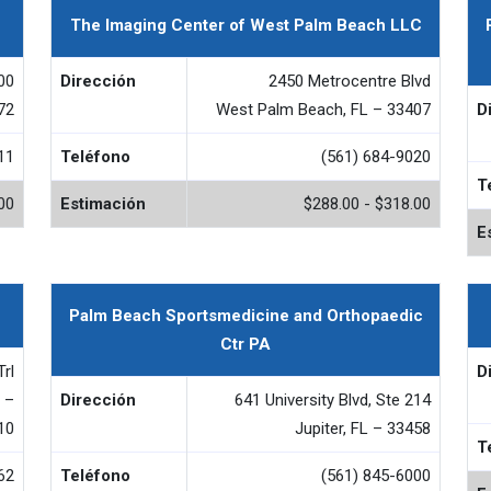
The Imaging Center of West Palm Beach LLC
00
Dirección
2450 Metrocentre Blvd
72
West Palm Beach, FL – 33407
D
11
Teléfono
(561) 684-9020
T
00
Estimación
$288.00 - $318.00
E
Palm Beach Sportsmedicine and Orthopaedic
Ctr PA
Trl
D
 –
Dirección
641 University Blvd, Ste 214
10
Jupiter, FL – 33458
T
62
Teléfono
(561) 845-6000