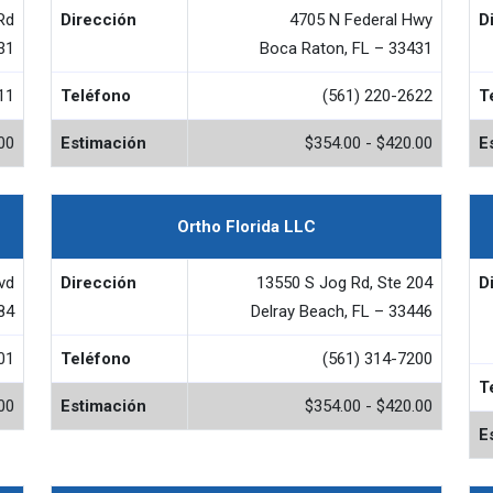
Rd
Dirección
4705 N Federal Hwy
D
31
Boca Raton, FL – 33431
11
Teléfono
(561) 220-2622
T
00
Estimación
$354.00 - $420.00
E
Ortho Florida LLC
vd
Dirección
13550 S Jog Rd, Ste 204
D
84
Delray Beach, FL – 33446
01
Teléfono
(561) 314-7200
T
00
Estimación
$354.00 - $420.00
E