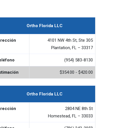
Ortho Florida LLC
irección
4101 NW 4th St, Ste 305
Plantation, FL – 33317
eléfono
(954) 583-8130
stimación
$354.00 - $420.00
Ortho Florida LLC
irección
2804 NE 8th St
Homestead, FL – 33033