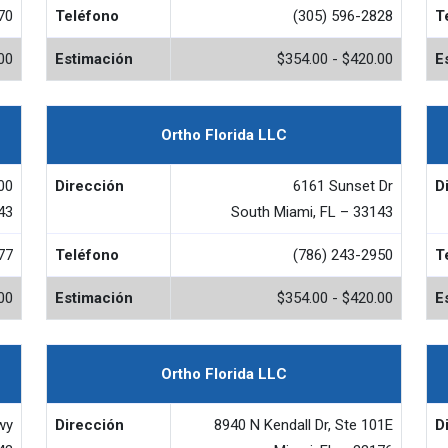
70
Teléfono
(305) 596-2828
T
00
Estimación
$354.00 - $420.00
E
Ortho Florida LLC
00
Dirección
6161 Sunset Dr
D
43
South Miami, FL – 33143
77
Teléfono
(786) 243-2950
T
00
Estimación
$354.00 - $420.00
E
Ortho Florida LLC
wy
Dirección
8940 N Kendall Dr, Ste 101E
D