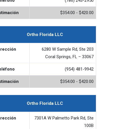
eléfono
(786) 243-2950
stimación
$354.00 - $420.00
Ortho Florida LLC
irección
6280 W Sample Rd, Ste 203
Coral Springs, FL – 33067
eléfono
(954) 481-9942
stimación
$354.00 - $420.00
Ortho Florida LLC
irección
7301A W Palmetto Park Rd, Ste
100B