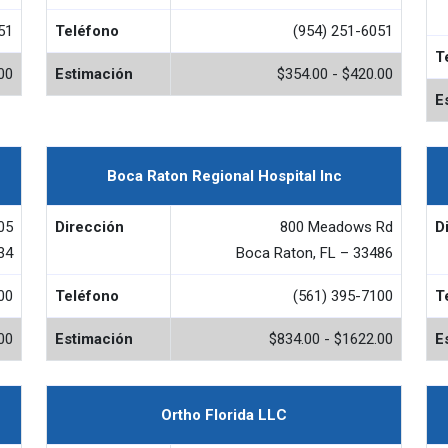
51
Teléfono
(954) 251-6051
T
00
Estimación
$354.00 - $420.00
E
Boca Raton Regional Hospital Inc
05
Dirección
800 Meadows Rd
D
34
Boca Raton, FL – 33486
00
Teléfono
(561) 395-7100
T
00
Estimación
$834.00 - $1622.00
E
Ortho Florida LLC