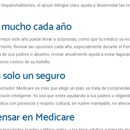
 hispanohablantes, el apoyo bilingüe claro ayuda a desenredar las r
n mucho cada año
 mejor este año puede llevar a sorpresas, como que tu médico ya no
mente. Revisar las opciones cada año, especialmente durante el Perí
ra de sus padres o abuelos, revisar anualmente ayuda a evitar lagu
ores costos de su bolsillo.
 solo un seguro
rumador. Medicare es más que elegir un plan; se trata de comprender
ecisión inteligente. Ya sea que estés ayudando a tus padres o eligiend
ica con paciencia y respeto cultural, se vuelve manejable, no aterra
ensar en Medicare
apacidades pueden calificar antes, y los hijos adultos a menudo man