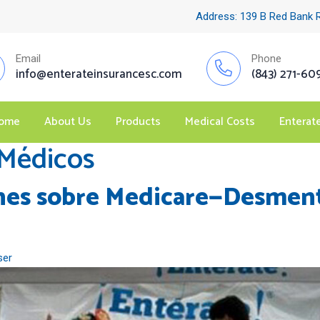
Address: 139 B Red Bank 
Email
Phone
info@enterateinsurancesc.com
(843) 271-60
ome
About Us
Products
Medical Costs
Enterat
Médicos
es sobre Medicare—Desmenti
ser